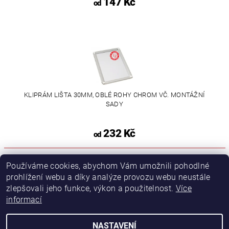
147 Kč
od
KLIPRÁM LIŠTA 30MM, OBLÉ ROHY CHROM VČ. MONTÁŽNÍ
SADY
232 Kč
od
Používáme cookies, abychom Vám umožnili pohodlné
prohlížení webu a díky analýze provozu webu neustále
zlepšovali jeho funkce, výkon a použitelnost.
Více
Podmínky ochrany osobních údajů
informací
Obchodní podmínky
NASTAVENÍ