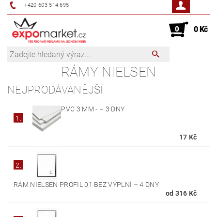
+420 603 514 695
0
0 Kč
RÁMY NIELSEN
NEJPRODÁVANĚJŠÍ
PVC 3 MM -
–
3 DNY
1.
17 Kč
2.
RÁM NIELSEN PROFIL 01 BEZ VÝPLNÍ
–
4 DNY
od 316 Kč