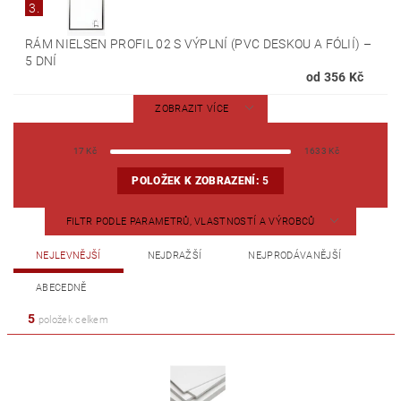
3.
RÁM NIELSEN PROFIL 02 S VÝPLNÍ (PVC DESKOU A FÓLIÍ)
–
5 DNÍ
od 356 Kč
ZOBRAZIT VÍCE
17
Kč
1633
Kč
POLOŽEK K ZOBRAZENÍ:
5
FILTR PODLE PARAMETRŮ, VLASTNOSTÍ A VÝROBCŮ
NEJLEVNĚJŠÍ
NEJDRAŽŠÍ
NEJPRODÁVANĚJŠÍ
ABECEDNĚ
5
položek celkem