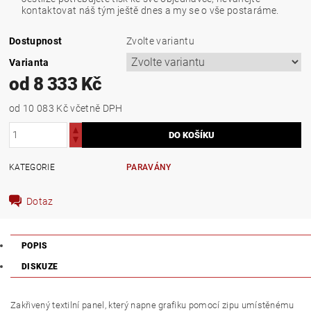
kontaktovat náš tým ještě dnes a my se o vše postaráme.
Dostupnost
Zvolte variantu
Varianta
od 8 333 Kč
od 10 083 Kč
včetně DPH
KATEGORIE
PARAVÁNY
Dotaz
POPIS
DISKUZE
Zakřivený textilní panel, který napne grafiku pomocí zipu umístěnému