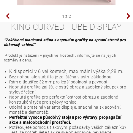
1
z 2
KING CURVED TUBE DISPLAY
“Zakřivená tkaninová stěna s napnutím grafiky na spodní straně pro
dokonalý vzhled.”
Produkt je nabízen i v jiných velikostech,, informujte se na jejich
rozměry a cenu.
K dispozici v 6 velikostech, maximální výška 2,28 m.
Bez nohou, ale stabilita je zajištěna vlastní základnou.
Rám o tloušťce 32 mm pro lepší odolnost a pevnost.
Napnutá grafika zajišťuje ostrý obraz a zaoblený sloupek pro
stylové řešení.
Napnutá grafika pro perfektní ostrost obrazu a zaoblené
konstrukční tyče pro stylový vzhled.
Odolná a pratelná varianta displeje, snadná na skladování,
montáž a demontáž.
Perfektní vysoce působivý stojan pro výstavy, propagační
akce a maloobchodní prostředí.
Potřebujete pomoc s tiskovými požadavky vašich zákazníků?
Jestliže potřebujete tisk ke své objednávce, neváhejte