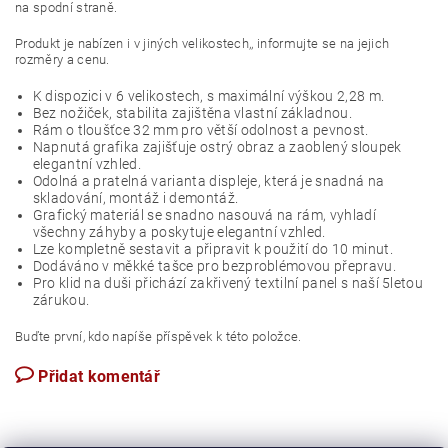
na spodní straně.
Produkt je nabízen i v jiných velikostech,, informujte se na jejich
rozměry a cenu.
K dispozici v 6 velikostech, s maximální výškou 2,28 m.
Bez nožiček, stabilita zajištěna vlastní základnou.
Rám o tloušťce 32 mm pro větší odolnost a pevnost.
Napnutá grafika zajišťuje ostrý obraz a zaoblený sloupek
elegantní vzhled.
Odolná a pratelná varianta displeje, která je snadná na
skladování, montáž i demontáž.
Grafický materiál se snadno nasouvá na rám, vyhladí
všechny záhyby a poskytuje elegantní vzhled.
Lze kompletně sestavit a připravit k použití do 10 minut.
Dodáváno v měkké tašce pro bezproblémovou přepravu.
Pro klid na duši přichází zakřivený textilní panel s naší 5letou
zárukou.
Buďte první, kdo napíše příspěvek k této položce.
Přidat komentář