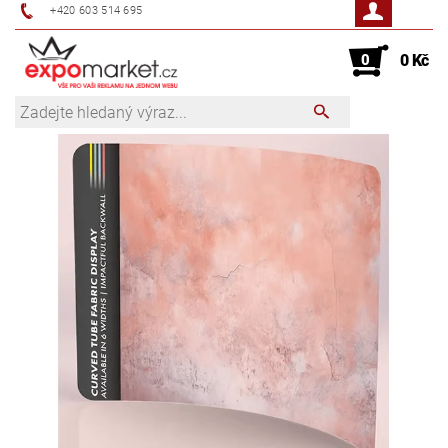
+420 603 514 695
0
0 Kč