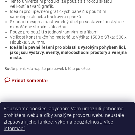
Tento univerzální produkt lze použít s širokou škálou
velikostí a tvarů grafik.
Ideální pro upevnění grafických panelů s použitím
samolepicích nebo háčkových pásků.
Skládací design a nastavitelný úhel po sestavení poskytuje
mimořádně stabilní základnu.
Pouze pro použití s jednostrannými grafikami.
Velikost konstrukčního materiálu: Výška: 1500 x Šířka: 300 x
Hloubka: 500 mm.
Ideální a pevné řešení pro oblasti s vysokým pohybem lidí,
jako jsou výstavy, eventy, maloobchodní prostory a veřejná
místa.
Buďte první, kdo napíše příspěvek k této položce.
Přidat komentář
Používáme cookies, abychom Vám umožnili pohodlné
prohlížení webu a díky analýze provozu webu neustále
zlepšovali jeho funkce, výkon a použitelnost.
Více
Podmínky ochrany osobních údajů
informací
Obchodní podmínky