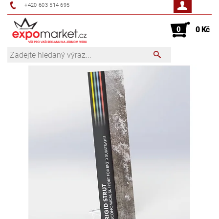
+420 603 514 695
0
0 Kč