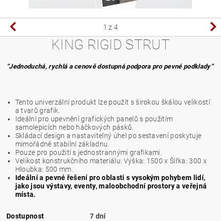
1
z 4
KING RIGID STRUT
“Jednoduchá, rychlá a cenově dostupná podpora pro pevné podklady”
Tento univerzální produkt lze použít s širokou škálou velikostí
a tvarů grafik.
Ideální pro upevnění grafických panelů s použitím
samolepicích nebo háčkových pásků.
Skládací design a nastavitelný úhel po sestavení poskytuje
mimořádně stabilní základnu.
Pouze pro použití s jednostrannými grafikami.
Velikost konstrukčního materiálu: Výška: 1500 x Šířka: 300 x
Hloubka: 500 mm.
Ideální a pevné řešení pro oblasti s vysokým pohybem lidí,
jako jsou výstavy, eventy, maloobchodní prostory a veřejná
místa.
Dostupnost
7 dní