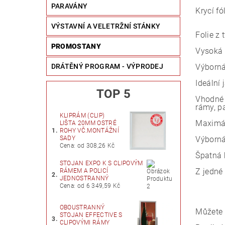
PARAVÁNY
Krycí f
VÝSTAVNÍ A VELETRŽNÍ STÁNKY
Folie z
PROMOSTANY
Vysoká 
Výborná
DRÁTĚNÝ PROGRAM - VÝPRODEJ
Ideální
TOP 5
Vhodné 
rámy, pa
KLIPRÁM (CLIP)
Maximá
LIŠTA 20MM OSTRÉ
1.
ROHY VČ.MONTÁŽNÍ
SADY
Výborná
Cena: od 308,26 Kč
Špatná h
STOJAN EXPO K S CLIPOVÝM
Z jedné
RÁMEM A POLICÍ
2.
JEDNOSTRANNÝ
Cena: od 6 349,59 Kč
OBOUSTRANNÝ
Můžete 
STOJAN EFFECTIVE S
3.
CLIPOVÝMI RÁMY