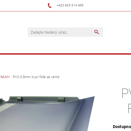
+420 603 514 695
P RÁMY
PVC 0,5mm krycí fólie do rámů
P
Dostupno