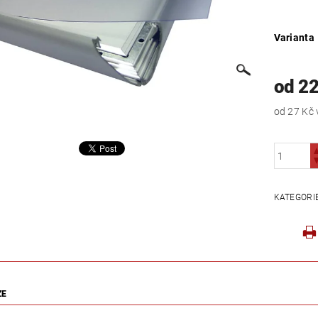
Varianta
od 22
od 27 Kč
KATEGORI
ZE