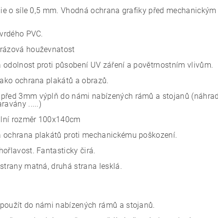
ólie o síle 0,5 mm. Vhodná ochrana grafiky před mechanický
 tvrdého PVC.
rázová houževnatost
 odolnost proti působení UV záření a povětrnostním vlivům.
 jako ochrana plakátů a obrazů.
před 3mm výplň do námi nabízených rámů a stojanů (náhradní 
ravány .....)
lní rozměr 100x140cm
 ochrana plakátů proti mechanickému poškození.
ořlavost. Fantasticky čirá.
 strany matná, druhá strana lesklá.
použít do námi nabízených rámů a stojanů.