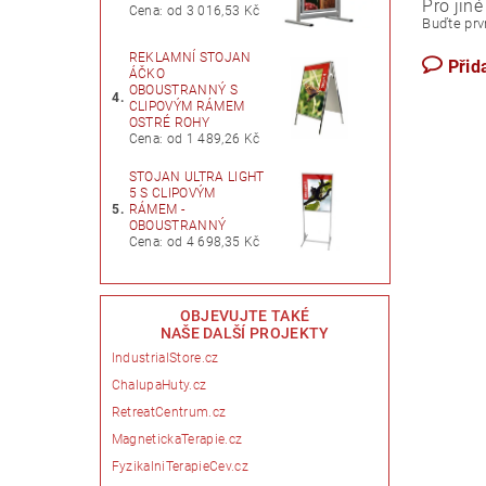
Pro jiné
Cena: od 3 016,53 Kč
Buďte prvn
REKLAMNÍ STOJAN
Přid
ÁČKO
OBOUSTRANNÝ S
4.
CLIPOVÝM RÁMEM
OSTRÉ ROHY
Cena: od 1 489,26 Kč
STOJAN ULTRA LIGHT
5 S CLIPOVÝM
5.
RÁMEM -
OBOUSTRANNÝ
Cena: od 4 698,35 Kč
OBJEVUJTE TAKÉ
NAŠE DALŠÍ PROJEKTY
IndustrialStore.cz
ChalupaHuty.cz
RetreatCentrum.cz
MagnetickaTerapie.cz
FyzikalniTerapieCev.cz