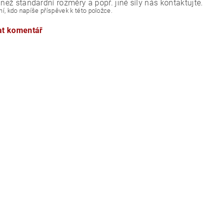
 než standardní rozměry a popř. jiné síly nás kontaktujte.
í, kdo napíše příspěvek k této položce.
at komentář