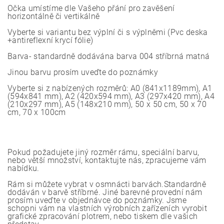
Očka umístíme dle Vašeho přání pro zavěšení
horizontálně či vertikálně
Vyberte si variantu bez výplní či s výplněmi (Pvc deska
+antireflexní krycí fólie)
Barva- standardně dodávána barva 004 stříbrná matná
Jinou barvu prosím uveďte do poznámky
Vyberte si z nabízených rozměrů: A0 (841x1189mm), A1
(594x841 mm), A2 (420x594 mm), A3 (297x420 mm), A4
(210x297 mm), A5 (148x210 mm), 50 x 50 cm, 50 x 70
cm, 70 x 100cm
Pokud požadujete jiný rozměr rámu, speciální barvu,
nebo větší množství, kontaktujte nás, zpracujeme vám
nabídku.
Rám si můžete vybrat v osmnácti barvách.Standardně
dodáván v barvě stříbrné. Jiné barevné provední nám
prosím uveďte v objednávce do poznámky. Jsme
schopni vám na vlastních výrobních zařízeních vyrobit
grafické zpracování plotrem, nebo tiskem dle vašich