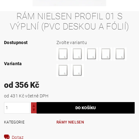
RÁM NIELSEN PROFIL 01 S
VÝPLNÍ (PVC DESKOU A FÓLIÍ)
Dostupnost
Zvolte variantu
Varianta
od 356 Kč
od 431 Kč
včetně DPH
KATEGORIE
RÁMY NIELSEN
Dotaz