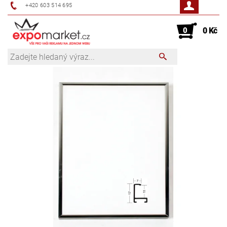
+420 603 514 695
0
0 Kč