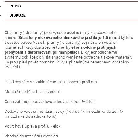
POPIS
DISKUZE
Clip rámy ( klip rámy) jsou vysoce
odolné
rámy z eloxovaného
hliníku.
Síla stěny eloxovaného hliníkového profilu je 1,5 mm
, díky této
tloušťce budou Vaše kliprámy ( claprámy) zejména při větších
rozměrech vždy dostatečně tuhé, bytelné a
odolné proti jejich
prohýbání a deformování při manipulaci.
Díky jednoduchému
systému odklápěcích lišt snadno vyměníte potřebné tiskové materiály.
Ty jsou před povětrnostními vlivy a případnými nenechavci chráněny
PVC folií.
Hliníkový rám se zaklapávacím (klipovým) profilem
Montáž na stěnu i na zavěšení
Cena zahrnuje podkladovou desku a krycí PVC fólii
Dodáváno včetně montážní sady (4x vrut, 4x hmoždinka do zdi, 4x
hmoždinka do sádrokartonu)
Povrchová úprava profilu - elox
Vhodné do interiéru i exteriéru