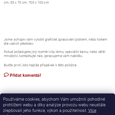
cm, 50 x 70 cm, 700 x 100 cm
Jsme schopni vám vyrobit grafické zpracování plotrem, nebo tiskem
dle vašich představ.
Pokud požadujete jiný rozměr clip rámu, speciální barvu, nebo větší
množství, kontaktujte nás, zpracujeme vám nabídku.
Buďte první, kdo napíše příspěvek k této položce.
Přidat komentář
Používáme cookies, abychom Vám umožnili pohodlné
prohlížení webu a díky analýze provozu webu neustále
zlepšovali jeho funkce, výkon a použitelnost.
Více
Podmínky ochrany osobních údajů