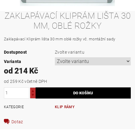
ZAKLAPÁVACÍ KLIPRÁM LIŠTA 30
MM, OBLÉ ROŽKY
Zaklapávací Kliprám lišta 30 mm oblé rožky vč. montážní sady
Dostupnost
Zvolte variantu
Varianta
od 214 Kč
od 259 Kč
včetně DPH
KATEGORIE
KLIP RÁMY
Dotaz